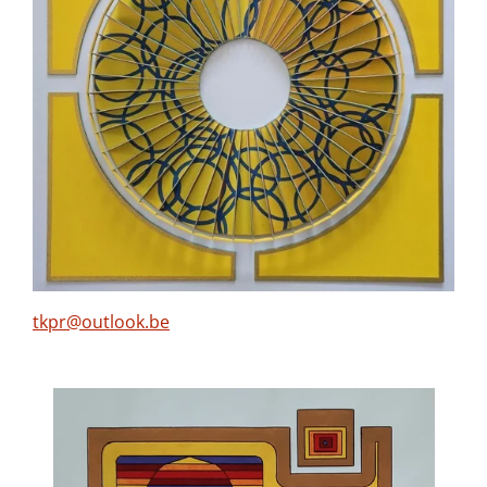
​tkpr@outlook.be