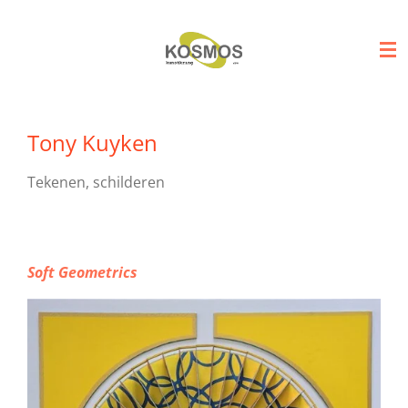
Ga
direct
naar
de
hoofdinhoud
Tony Kuyken
Tekenen, schilderen
Soft Geometrics