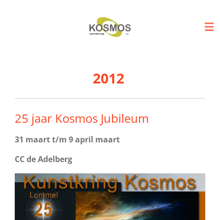
Ga
direct
naar
de
hoofdinhoud
2012
25 jaar Kosmos Jubileum
31 maart t/m 9 april maart
CC de Adelberg