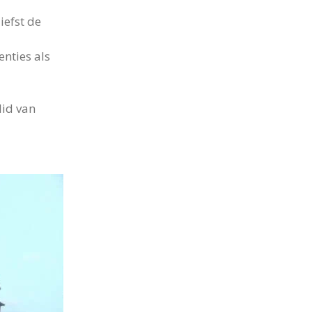
iefst de
enties als
lid van