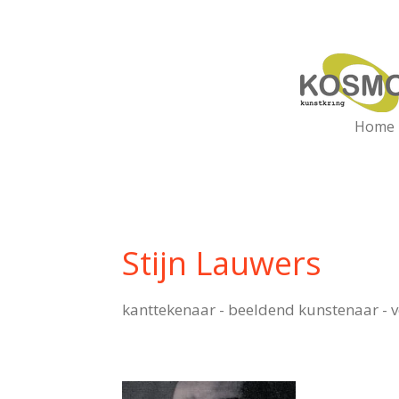
Ga
direct
naar
de
hoofdinhoud
Home
Stijn Lauwers
kanttekenaar -
beeldend kunstenaar - 