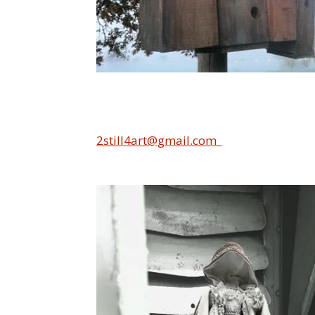
2still4art@gmail.com