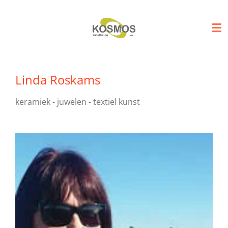
Ga
direct
naar
de
hoofdinhoud
Linda Roskams
keramiek - juwelen - textiel kunst