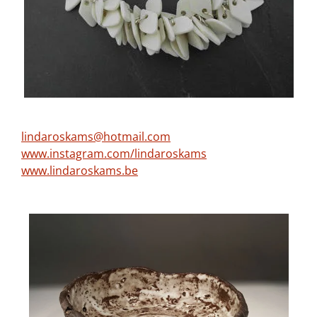
lindaroskams@hotmail.com
www.instagram.com/lindaroskams
www.lindaroskams.be