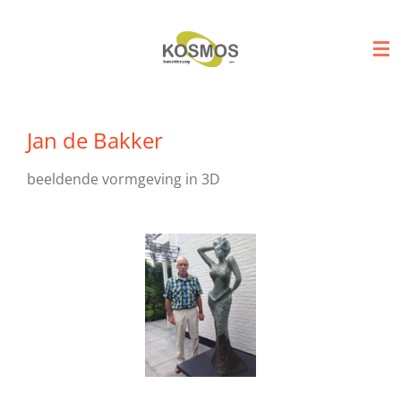
Ga
direct
naar
de
hoofdinhoud
Jan de Bakker
beeldende vormgeving in 3D