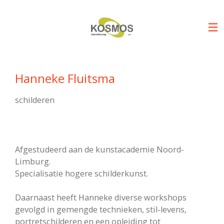
Ga
direct
naar
de
hoofdinhoud
Hanneke Fluitsma
schilderen
Afgestudeerd aan de kunstacademie Noord-
Limburg.
Specialisatie hogere schilderkunst.
Daarnaast heeft Hanneke diverse workshops
gevolgd in gemengde technieken, stil-levens,
portretschilderen en ​een opleiding tot