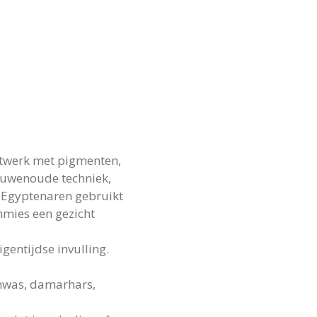
stwerk met pigmenten,
eeuwenoude techniek,
 Egyptenaren gebruikt
mies een gezicht
gentijdse invulling.
enwas, damarhars,