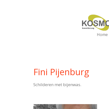
Ga
direct
naar
de
hoofdinhoud
Home
Fini Pijenburg
Schilderen met bijenwas.