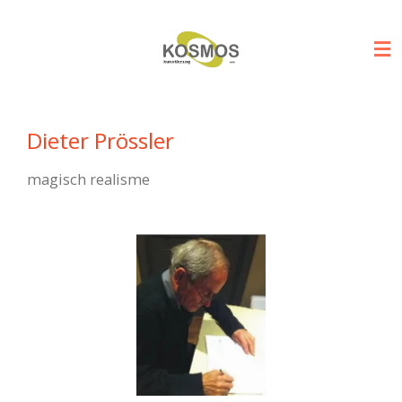
Ga
direct
naar
de
hoofdinhoud
Dieter Prössler
magisch realisme