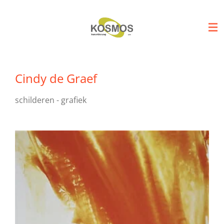
Ga
direct
naar
de
hoofdinhoud
Cindy de Graef
schilderen - grafiek