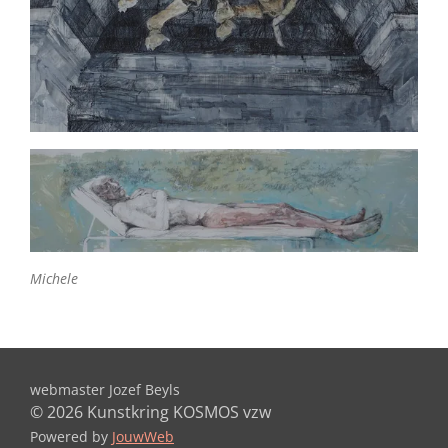
Michele
webmaster Jozef Beyls
© 2026 Kunstkring KOSMOS vzw
Powered by
JouwWeb