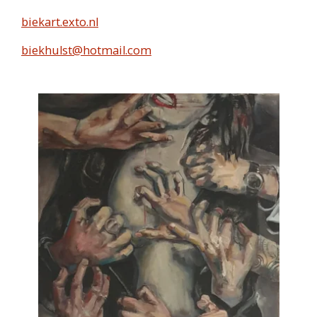
biekart.exto.nl
biekhulst@hotmail.com