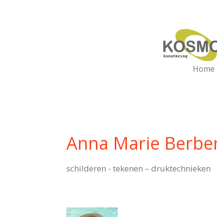
Ga
direct
naar
de
hoofdinhoud
Home
Anna Marie Berbe
schilderen - tekenen – druktechnieken