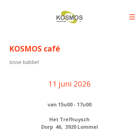
Ga
direct
naar
de
hoofdinhoud
KOSMOS café
losse babbel
​11 juni 2026
​van 15u00 - 17u00
Het Trefhuysch
Dorp 46, 3920 Lommel