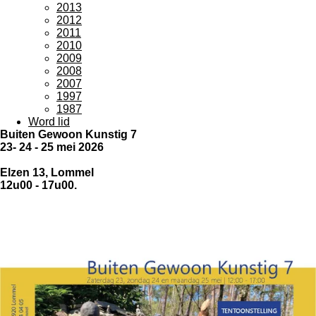
2013
2012
2011
2010
2009
2008
2007
1997
1987
Word lid
Buiten Gewoon Kunstig 7
23- 24 - 25 mei 2026
​Elzen 13, Lommel
12u00 - 17u00.